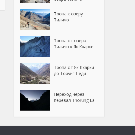
Тропа к озеру
Тиличо
Тропа от озера
Тиличо к Як Кхарке
Тропа от Як Кхарки
до Торунг Педи
Переход через
перевал Thorung La