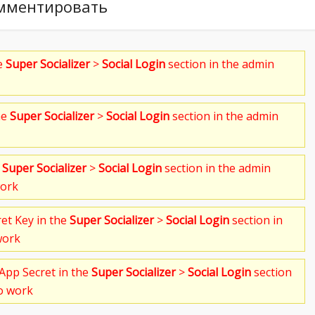
мментировать
he
Super Socializer
>
Social Login
section in the admin
he
Super Socializer
>
Social Login
section in the admin
e
Super Socializer
>
Social Login
section in the admin
work
ret Key in the
Super Socializer
>
Social Login
section in
work
App Secret in the
Super Socializer
>
Social Login
section
to work