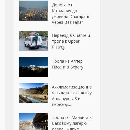
Дорога от
Катманду до
деревни Dharapani
через Besisahar
Переезд в Chame и
тропа к Upper
Pisang
Тропа из Аппер
Писанг в Бхрагу
Акклиматизационна
я вылазка к леднику
Аннапурны 3 и
переход...
Тропа от Мананга к
базовому лагерю
озера Тиличо