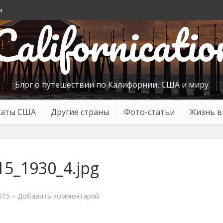
и
Californicatio
Блог о путешествии по Калифорнии, США и миру
таты США
Другие страны
Фото-статьи
Жизнь 
15_1930_4.jpg
015
Добавить комментарий