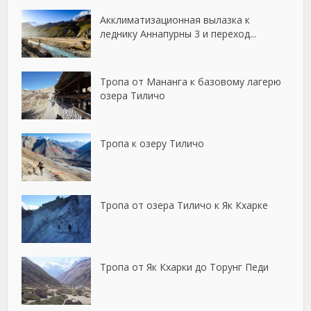
Акклиматизационная вылазка к
леднику Аннапурны 3 и переход...
Тропа от Мананга к базовому лагерю
озера Тиличо
Тропа к озеру Тиличо
Тропа от озера Тиличо к Як Кхарке
Тропа от Як Кхарки до Торунг Педи