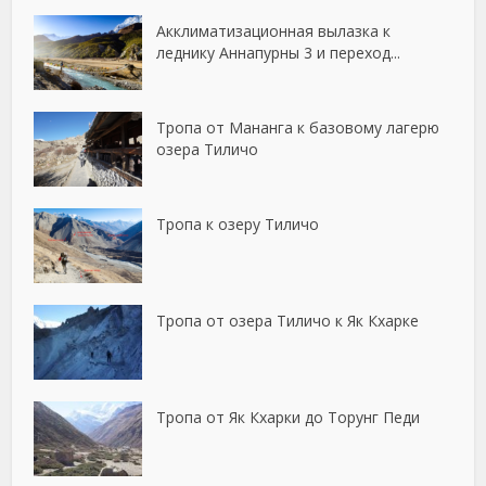
Акклиматизационная вылазка к
леднику Аннапурны 3 и переход...
Тропа от Мананга к базовому лагерю
озера Тиличо
Тропа к озеру Тиличо
Тропа от озера Тиличо к Як Кхарке
Тропа от Як Кхарки до Торунг Педи