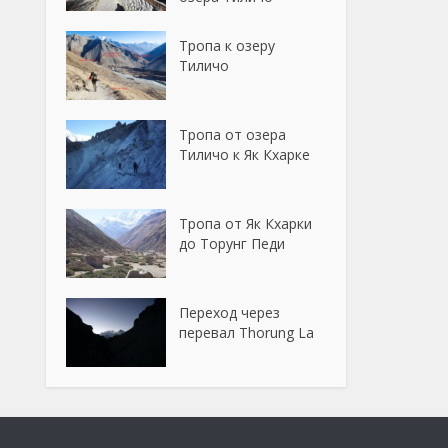
Тропа к озеру
Тиличо
Тропа от озера
Тиличо к Як Кхарке
Тропа от Як Кхарки
до Торунг Педи
Переход через
перевал Thorung La