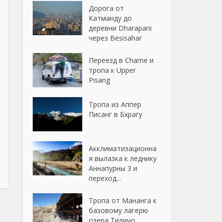
Дорога от
Катманду до
деревни Dharapani
через Besisahar
Переезд в Chame и
тропа к Upper
Pisang
Тропа из Аппер
Писанг в Бхрагу
Акклиматизационна
я вылазка к леднику
Аннапурны 3 и
переход...
Тропа от Мананга к
базовому лагерю
озера Тиличо