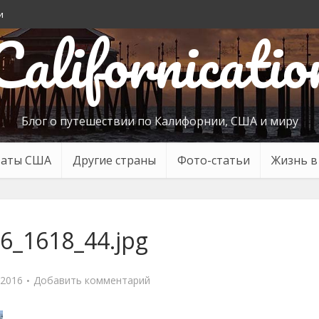
и
Californicatio
Блог о путешествии по Калифорнии, США и миру
таты США
Другие страны
Фото-статьи
Жизнь 
6_1618_44.jpg
 2016
Добавить комментарий