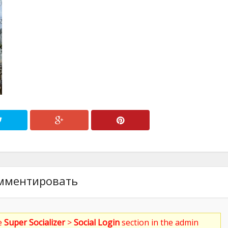
мментировать
he
Super Socializer
>
Social Login
section in the admin