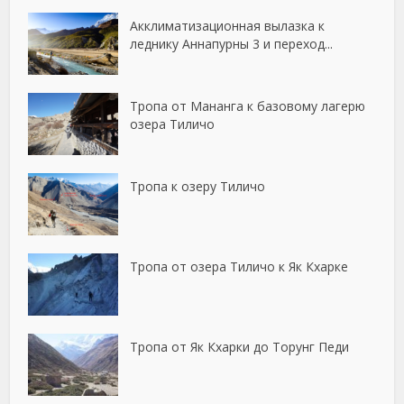
Акклиматизационная вылазка к
леднику Аннапурны 3 и переход...
Тропа от Мананга к базовому лагерю
озера Тиличо
Тропа к озеру Тиличо
Тропа от озера Тиличо к Як Кхарке
Тропа от Як Кхарки до Торунг Педи