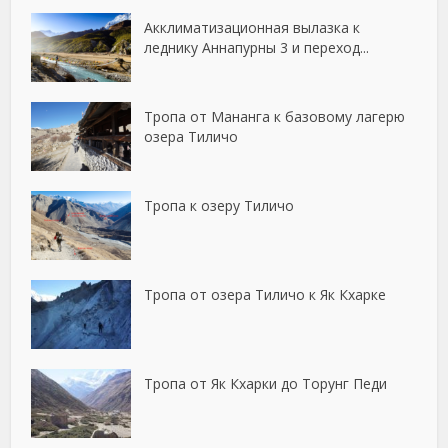
Акклиматизационная вылазка к
леднику Аннапурны 3 и переход...
Тропа от Мананга к базовому лагерю
озера Тиличо
Тропа к озеру Тиличо
Тропа от озера Тиличо к Як Кхарке
Тропа от Як Кхарки до Торунг Педи