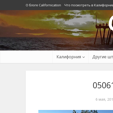
О блоге Californication
Что посмотреть в Калифорни
Калифорния
Другие ш
0506
6 мая, 20