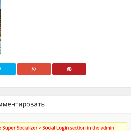
мментировать
he
Super Socializer
>
Social Login
section in the admin