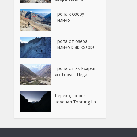
Тропа к озеру
Тиличо
Тропа от озера
Тиличо к Як Кхарке
Тропа от Як Кхарки
до Торунг Педи
Переход через
перевал Thorung La