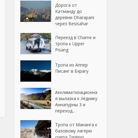
Дорога от
Катманду до
деревни Dharapani
через Besisahar
Переезд в Chame и
тропа к Upper
Pisang
Тропа из Аппер
Писанг в Бхрагу
Акклиматизационна
я вылазка к леднику
Аннапурны 3 и
переход...
Тропа от Мананга к
базовому лагерю
озера Тиличо