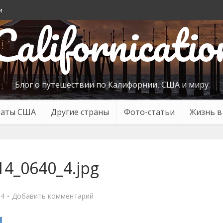
и
Californicatio
Блог о путешествии по Калифорнии, США и миру
таты США
Другие страны
Фото-статьи
Жизнь 
14_0640_4.jpg
14
Добавить комментарий