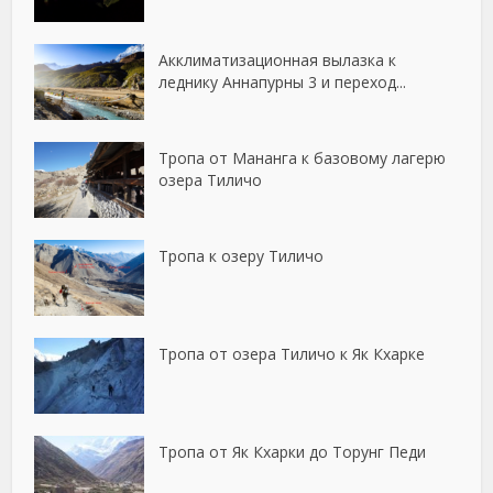
Акклиматизационная вылазка к
леднику Аннапурны 3 и переход...
Тропа от Мананга к базовому лагерю
озера Тиличо
Тропа к озеру Тиличо
Тропа от озера Тиличо к Як Кхарке
Тропа от Як Кхарки до Торунг Педи