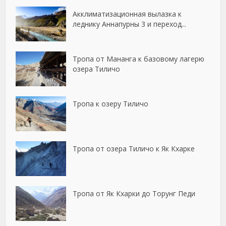
Акклиматизационная вылазка к
леднику Аннапурны 3 и переход...
Тропа от Мананга к базовому лагерю
озера Тиличо
Тропа к озеру Тиличо
Тропа от озера Тиличо к Як Кхарке
Тропа от Як Кхарки до Торунг Педи