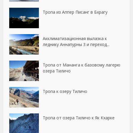
Тропа из Аппер Писанг в Бхрагу
Акклиматизационная вылазка к
леднику Аннапурны 3 и переход...
Тропа от Мананга к базовому лагерю
озера Тиличо
Тропа к озеру Тиличо
Тропа от озера Тиличо к Як Кхарке