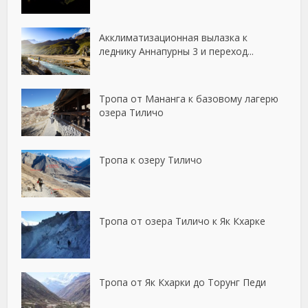
Акклиматизационная вылазка к
леднику Аннапурны 3 и переход...
Тропа от Мананга к базовому лагерю
озера Тиличо
Тропа к озеру Тиличо
Тропа от озера Тиличо к Як Кхарке
Тропа от Як Кхарки до Торунг Педи