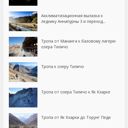
Акклиматизационная вылазка к
леднику Аннапурны 3 и переход...
Тропа от Мананга к базовому лагерю
озера Тиличо
Тропа к озеру Тиличо
Тропа от озера Тиличо к Як Кхарке
Тропа от Як Кхарки до Торунг Педи