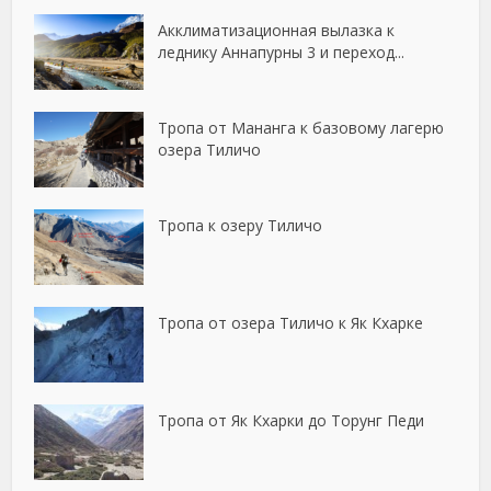
Акклиматизационная вылазка к
леднику Аннапурны 3 и переход...
Тропа от Мананга к базовому лагерю
озера Тиличо
Тропа к озеру Тиличо
Тропа от озера Тиличо к Як Кхарке
Тропа от Як Кхарки до Торунг Педи