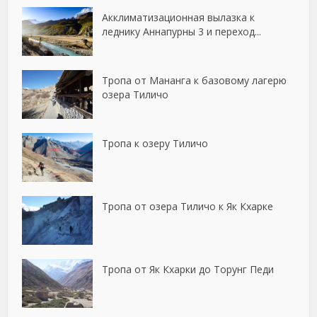
Акклиматизационная вылазка к
леднику Аннапурны 3 и переход...
Тропа от Мананга к базовому лагерю
озера Тиличо
Тропа к озеру Тиличо
Тропа от озера Тиличо к Як Кхарке
Тропа от Як Кхарки до Торунг Педи