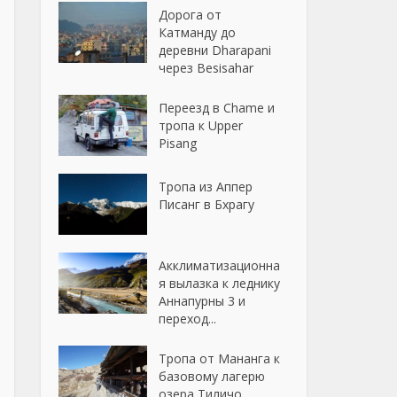
Дорога от
Катманду до
деревни Dharapani
через Besisahar
Переезд в Chame и
тропа к Upper
Pisang
Тропа из Аппер
Писанг в Бхрагу
Акклиматизационна
я вылазка к леднику
Аннапурны 3 и
переход...
Тропа от Мананга к
базовому лагерю
озера Тиличо