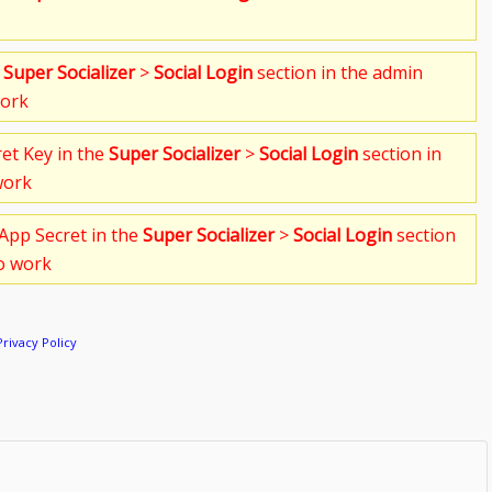
e
Super Socializer
>
Social Login
section in the admin
work
ret Key in the
Super Socializer
>
Social Login
section in
work
App Secret in the
Super Socializer
>
Social Login
section
to work
Privacy Policy