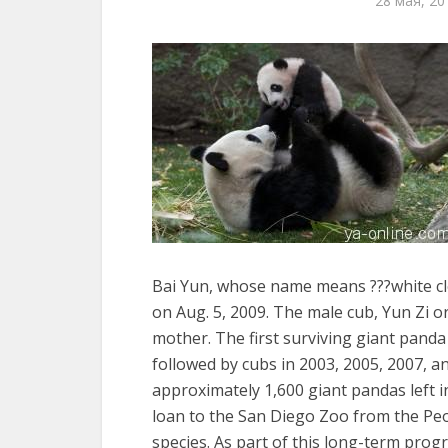
28 мая, 20
Bai Yun, whose name means ???white clo
on Aug. 5, 2009. The male cub, Yun Zi or
mother. The first surviving giant panda
followed by cubs in 2003, 2005, 2007, a
approximately 1,600 giant pandas left in
loan to the San Diego Zoo from the Peo
species. As part of this long-term prog