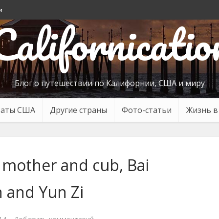
и
Californicatio
Блог о путешествии по Калифорнии, США и миру
таты США
Другие страны
Фото-статьи
Жизнь 
 mother and cub, Bai
 and Yun Zi