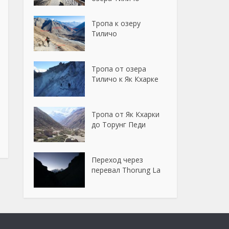
Тропа к озеру
Тиличо
Тропа от озера
Тиличо к Як Кхарке
Тропа от Як Кхарки
до Торунг Педи
Переход через
перевал Thorung La