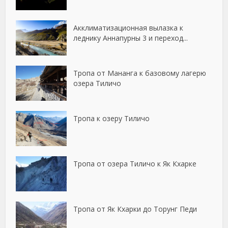
Акклиматизационная вылазка к
леднику Аннапурны 3 и переход...
Тропа от Мананга к базовому лагерю
озера Тиличо
Тропа к озеру Тиличо
Тропа от озера Тиличо к Як Кхарке
Тропа от Як Кхарки до Торунг Педи