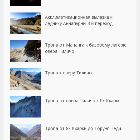
Акклиматизационная вылазка к
леднику Аннапурны 3 и переход...
Тропа от Мананга к базовому лагерю
озера Тиличо
Тропа к озеру Тиличо
Тропа от озера Тиличо к Як Кхарке
Тропа от Як Кхарки до Торунг Педи