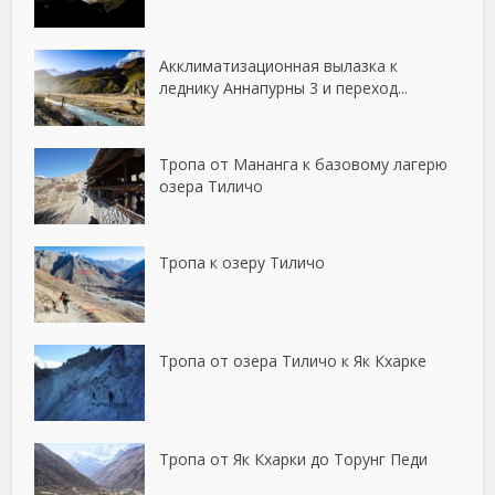
Акклиматизационная вылазка к
леднику Аннапурны 3 и переход...
Тропа от Мананга к базовому лагерю
озера Тиличо
Тропа к озеру Тиличо
Тропа от озера Тиличо к Як Кхарке
Тропа от Як Кхарки до Торунг Педи