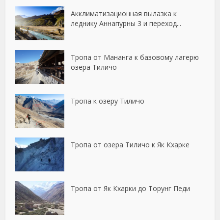
Акклиматизационная вылазка к
леднику Аннапурны 3 и переход...
Тропа от Мананга к базовому лагерю
озера Тиличо
Тропа к озеру Тиличо
Тропа от озера Тиличо к Як Кхарке
Тропа от Як Кхарки до Торунг Педи