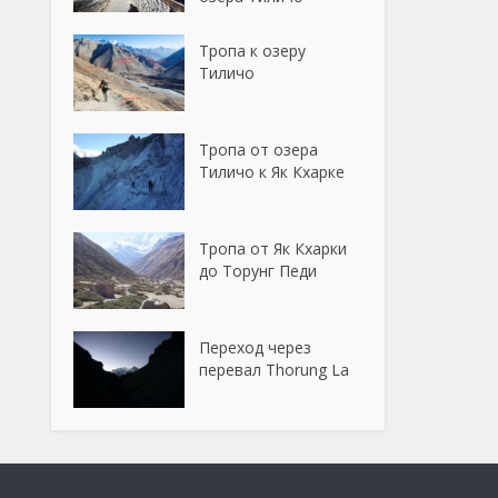
Тропа к озеру
Тиличо
Тропа от озера
Тиличо к Як Кхарке
Тропа от Як Кхарки
до Торунг Педи
Переход через
перевал Thorung La