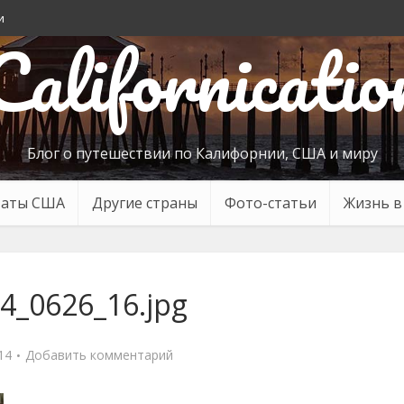
и
Californicatio
Блог о путешествии по Калифорнии, США и миру
таты США
Другие страны
Фото-статьи
Жизнь 
4_0626_16.jpg
14
Добавить комментарий