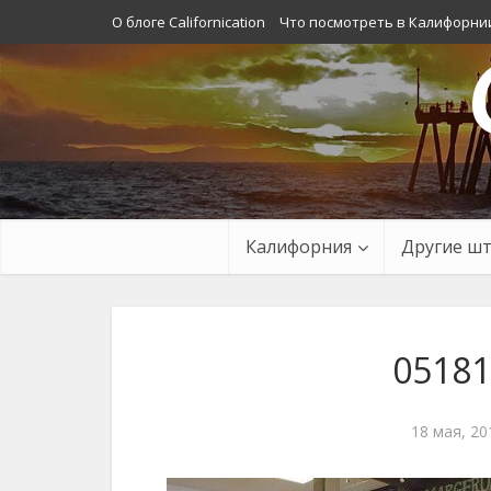
О блоге Californication
Что посмотреть в Калифорни
Калифорния
Другие ш
05181
18 мая, 20