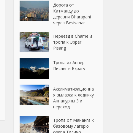
Дорога от
Катманду до
деревни Dharapani
через Besisahar
Переезд в Chame и
тропа к Upper
Pisang
Тропа из Аппер
Писанг в Бхрагу
Акклиматизационна
я вылазка к леднику
Аннапурны 3 и
переход...
Тропа от Мананга к
базовому лагерю
озера Тиличо