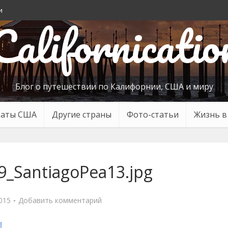
и
Californicatio
Блог о путешествии по Калифорнии, США и миру
таты США
Другие страны
Фото-статьи
Жизнь 
9_SantiagoPea13.jpg
015
Добавить комментарий