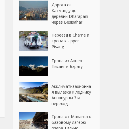
Дорога от
Катманду до
деревни Dharapani
через Besisahar
Переезд в Chame и
тропа к Upper
Pisang
Тропа из Аппер
Писанг в Бхрагу
Акклиматизационна
я вылазка к леднику
Аннапурны 3 и
переход...
Тропа от Мананга к
базовому лагерю
озера Тиличо