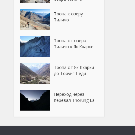
Тропа к озеру
Тиличо
Тропа от озера
Тиличо к Як Кхарке
Тропа от Як Кхарки
до Торунг Педи
Переход через
перевал Thorung La