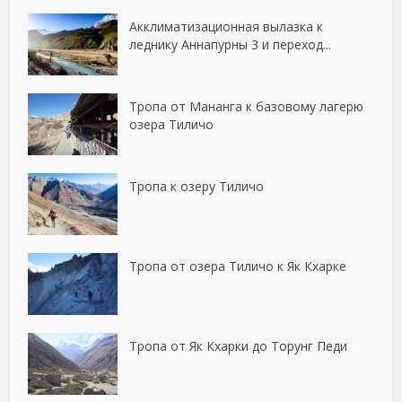
Акклиматизационная вылазка к
леднику Аннапурны 3 и переход...
Тропа от Мананга к базовому лагерю
озера Тиличо
Тропа к озеру Тиличо
Тропа от озера Тиличо к Як Кхарке
Тропа от Як Кхарки до Торунг Педи