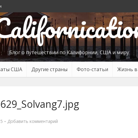
и
Californicatio
Блог о путешествии по Калифорнии, США и миру
таты США
Другие страны
Фото-статьи
Жизнь 
629_Solvang7.jpg
15
Добавить комментарий