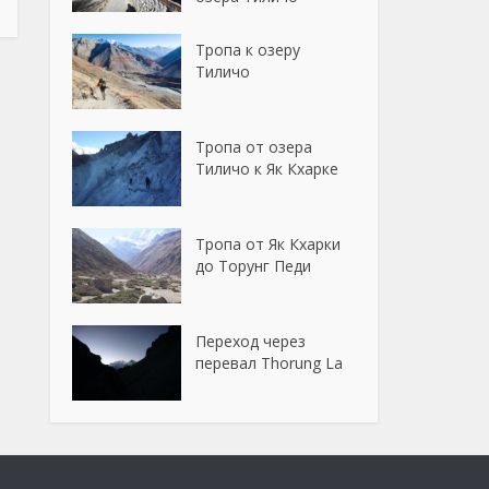
Тропа к озеру
Тиличо
Тропа от озера
Тиличо к Як Кхарке
Тропа от Як Кхарки
до Торунг Педи
Переход через
перевал Thorung La