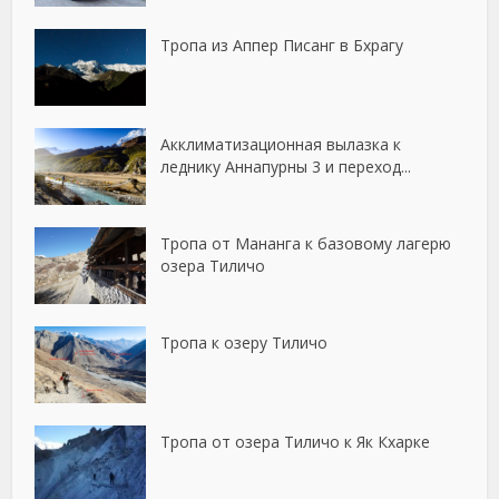
Тропа из Аппер Писанг в Бхрагу
Акклиматизационная вылазка к
леднику Аннапурны 3 и переход...
Тропа от Мананга к базовому лагерю
озера Тиличо
Тропа к озеру Тиличо
Тропа от озера Тиличо к Як Кхарке