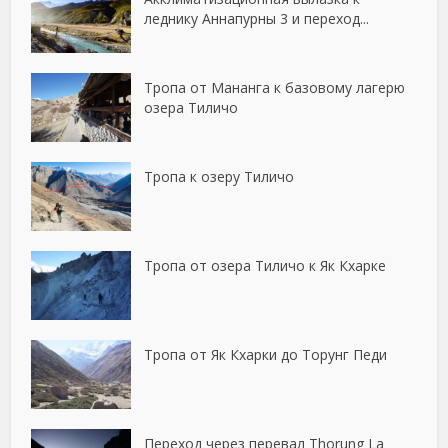
леднику Аннапурны 3 и переход...
Тропа от Мананга к базовому лагерю
озера Тиличо
Тропа к озеру Тиличо
Тропа от озера Тиличо к Як Кхарке
Тропа от Як Кхарки до Торунг Педи
Переход через перевал Thorung La