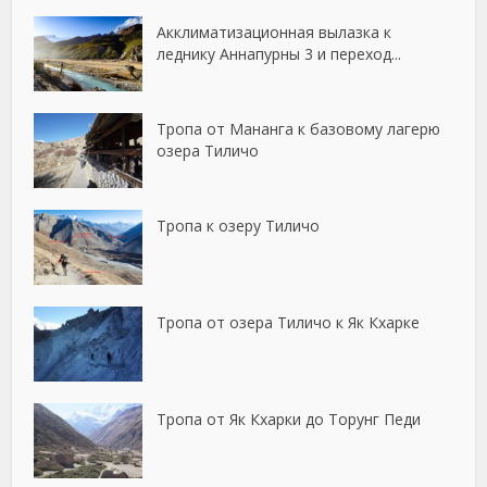
Акклиматизационная вылазка к
леднику Аннапурны 3 и переход...
Тропа от Мананга к базовому лагерю
озера Тиличо
Тропа к озеру Тиличо
Тропа от озера Тиличо к Як Кхарке
Тропа от Як Кхарки до Торунг Педи