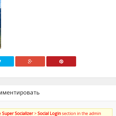
мментировать
he
Super Socializer
>
Social Login
section in the admin