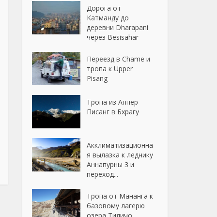
Дорога от
Катманду до
деревни Dharapani
через Besisahar
Переезд в Chame и
тропа к Upper
Pisang
Тропа из Аппер
Писанг в Бхрагу
Акклиматизационна
я вылазка к леднику
Аннапурны 3 и
переход...
Тропа от Мананга к
базовому лагерю
озера Тиличо