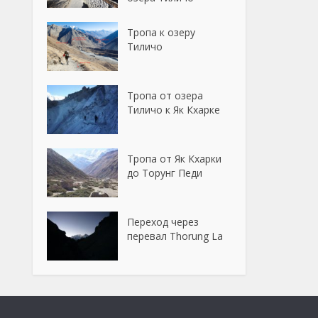
Тропа к озеру
Тиличо
Тропа от озера
Тиличо к Як Кхарке
Тропа от Як Кхарки
до Торунг Педи
Переход через
перевал Thorung La