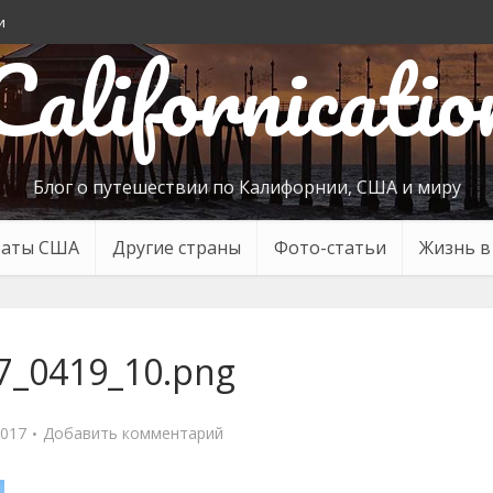
и
Californicatio
Блог о путешествии по Калифорнии, США и миру
таты США
Другие страны
Фото-статьи
Жизнь 
7_0419_10.png
2017
Добавить комментарий