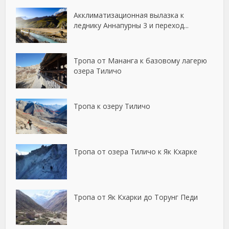
Акклиматизационная вылазка к
леднику Аннапурны 3 и переход...
Тропа от Мананга к базовому лагерю
озера Тиличо
Тропа к озеру Тиличо
Тропа от озера Тиличо к Як Кхарке
Тропа от Як Кхарки до Торунг Педи