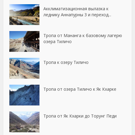
Акклиматизационная вылазка к
леднику Аннапурны 3 и переход...
Тропа от Мананга к базовому лагерю
озера Тиличо
Тропа к озеру Тиличо
Тропа от озера Тиличо к Як Кхарке
Тропа от Як Кхарки до Торунг Педи