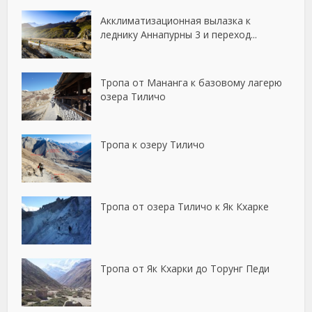
Акклиматизационная вылазка к
леднику Аннапурны 3 и переход...
Тропа от Мананга к базовому лагерю
озера Тиличо
Тропа к озеру Тиличо
Тропа от озера Тиличо к Як Кхарке
Тропа от Як Кхарки до Торунг Педи