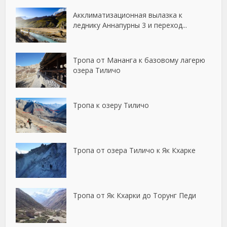
Акклиматизационная вылазка к
леднику Аннапурны 3 и переход...
Тропа от Мананга к базовому лагерю
озера Тиличо
Тропа к озеру Тиличо
Тропа от озера Тиличо к Як Кхарке
Тропа от Як Кхарки до Торунг Педи