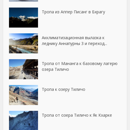
Тропа из Аппер Писанг в Бхрагу
Акклиматизационная вылазка к
леднику Аннапурны 3 и переход...
Тропа от Мананга к базовому лагерю
озера Тиличо
Тропа к озеру Тиличо
Тропа от озера Тиличо к Як Кхарке