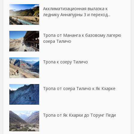
Акклиматизационная вылазка к
леднику Аннапурны 3 и переход...
Тропа от Мананга к базовому лагерю
озера Тиличо
Тропа к озеру Тиличо
Тропа от озера Тиличо к Як Кхарке
Тропа от Як Кхарки до Торунг Педи