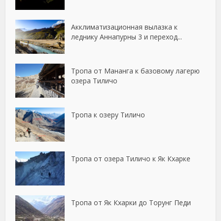
Акклиматизационная вылазка к
леднику Аннапурны 3 и переход...
Тропа от Мананга к базовому лагерю
озера Тиличо
Тропа к озеру Тиличо
Тропа от озера Тиличо к Як Кхарке
Тропа от Як Кхарки до Торунг Педи