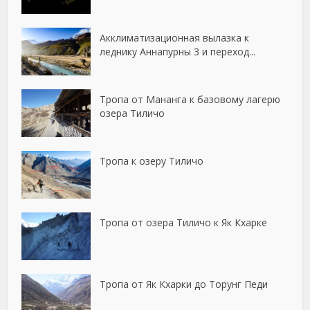
Акклиматизационная вылазка к
леднику Аннапурны 3 и переход...
Тропа от Мананга к базовому лагерю
озера Тиличо
Тропа к озеру Тиличо
Тропа от озера Тиличо к Як Кхарке
Тропа от Як Кхарки до Торунг Педи