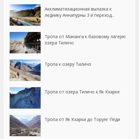
Акклиматизационная вылазка к
леднику Аннапурны 3 и переход...
Тропа от Мананга к базовому лагерю
озера Тиличо
Тропа к озеру Тиличо
Тропа от озера Тиличо к Як Кхарке
Тропа от Як Кхарки до Торунг Педи