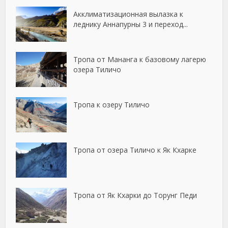
Акклиматизационная вылазка к
леднику Аннапурны 3 и переход...
Тропа от Мананга к базовому лагерю
озера Тиличо
Тропа к озеру Тиличо
Тропа от озера Тиличо к Як Кхарке
Тропа от Як Кхарки до Торунг Педи