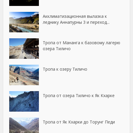
Акклиматизационная вылазка к
леднику Аннапурны 3 и переход...
Тропа от Мананга к базовому лагерю
озера Тиличо
Тропа к озеру Тиличо
Тропа от озера Тиличо к Як Кхарке
Тропа от Як Кхарки до Торунг Педи