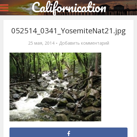
Californication
052514_0341_YosemiteNat21.jpg
25 мая, 2014
Добавить комментарий