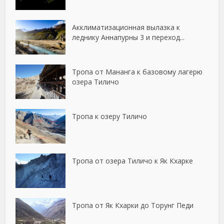
Акклиматизационная вылазка к
леднику Аннапурны 3 и переход...
Тропа от Мананга к базовому лагерю
озера Тиличо
Тропа к озеру Тиличо
Тропа от озера Тиличо к Як Кхарке
Тропа от Як Кхарки до Торунг Педи