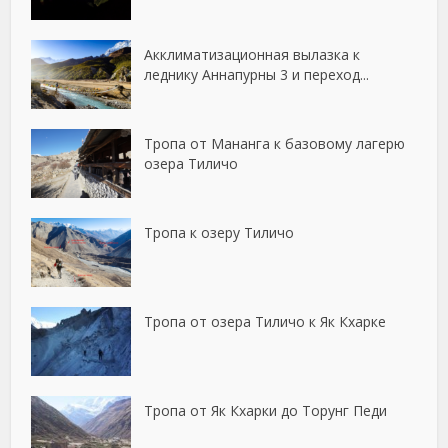
Акклиматизационная вылазка к
леднику Аннапурны 3 и переход...
Тропа от Мананга к базовому лагерю
озера Тиличо
Тропа к озеру Тиличо
Тропа от озера Тиличо к Як Кхарке
Тропа от Як Кхарки до Торунг Педи