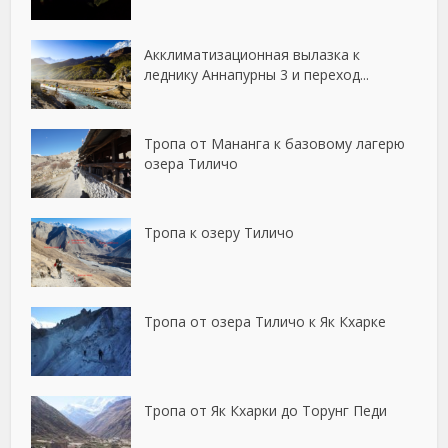
Акклиматизационная вылазка к
леднику Аннапурны 3 и переход...
Тропа от Мананга к базовому лагерю
озера Тиличо
Тропа к озеру Тиличо
Тропа от озера Тиличо к Як Кхарке
Тропа от Як Кхарки до Торунг Педи