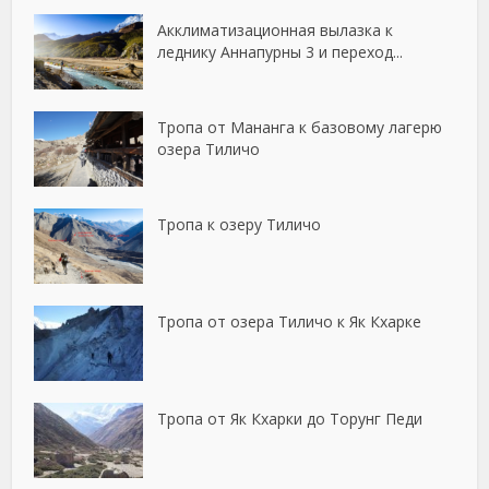
Акклиматизационная вылазка к
леднику Аннапурны 3 и переход...
Тропа от Мананга к базовому лагерю
озера Тиличо
Тропа к озеру Тиличо
Тропа от озера Тиличо к Як Кхарке
Тропа от Як Кхарки до Торунг Педи