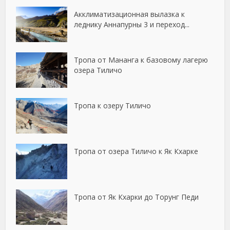
Акклиматизационная вылазка к
леднику Аннапурны 3 и переход...
Тропа от Мананга к базовому лагерю
озера Тиличо
Тропа к озеру Тиличо
Тропа от озера Тиличо к Як Кхарке
Тропа от Як Кхарки до Торунг Педи