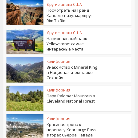
Другие штаты США
Посмотреть на Гранд
Каньон снизу: маршрут
Rim To Rim
Другие штаты США
Национальный парк
Yellowstone: самые
интересные места
Калифорния
Знакомство с Mineral King
в Национальном парке
Секвойя
Калифорния
Парк Palomar Mountain в
Cleveland National Forest
Калифорния
Красивая тропа к
перевалу Kearsarge Pass
в горах Сьерра Невада