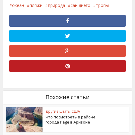
океан
пляжи
природа
сан диего
тропы
Похожие статьи
Другие штаты США
Что посмотреть в районе
города Page в Аризоне