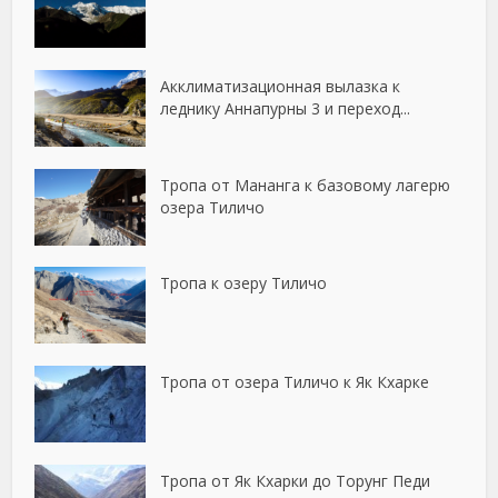
Акклиматизационная вылазка к
леднику Аннапурны 3 и переход...
Тропа от Мананга к базовому лагерю
озера Тиличо
Тропа к озеру Тиличо
Тропа от озера Тиличо к Як Кхарке
Тропа от Як Кхарки до Торунг Педи