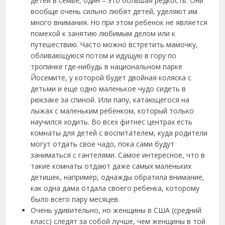
детей в семье, один – это большая редкость. Они
вообще очень сильно любят детей, уделяют им
много внимания. Но при этом ребенок не является
помехой к занятию любимым делом или к
путешествию. Часто можно встретить мамочку,
обливающуюся потом и идущую в гору по
тропинке где-нибудь в национальном парке
Йосемите, у которой будет двойная коляска с
детьми и еще одно маленькое чудо сидеть в
рюкзаке за спиной. Или папу, катающегося на
лыжах с маленьким ребенком, который только
научился ходить. Во всех фитнес центрах есть
комнаты для детей с воспитателем, куда родители
могут отдать свое чадо, пока сами будут
заниматься с гантелями. Самое интересное, что в
такие комнаты отдают даже самых маленьких
детишек, например, однажды обратила внимание,
как одна дама отдала своего ребенка, которому
было всего пару месяцев.
Очень удивительно, но женщины в США (средний
класс) следят за собой лучше, чем женщины в той