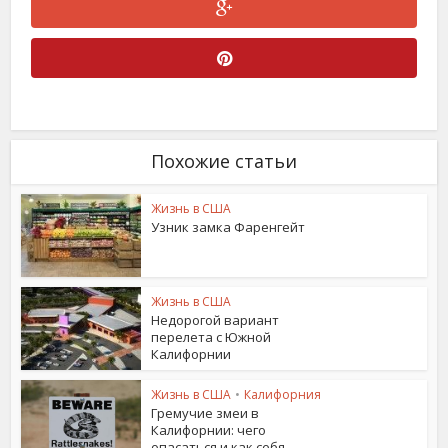
Похожие статьи
Жизнь в США
Узник замка Фаренгейт
Жизнь в США
Недорогой вариант
перелета с Южной
Калифорнии
Жизнь в США
•
Калифорния
Гремучие змеи в
Калифорнии: чего
опасаться и как себя