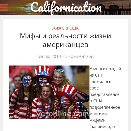
Californication
Жизнь в США
Мифы и реальности жизни
американцев
2 июля, 2014
3 комментария
У многих людей
из СНГ
сложилось
свое
представление
о США,
подкрепленное
многими
мифами
(например, о