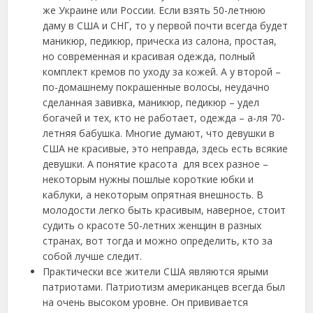
же Украине или России. Если взять 50-летнюю
даму в США и СНГ, то у первой почти всегда будет
маникюр, педикюр, прическа из салона, простая,
но современная и красивая одежда, полный
комплект кремов по уходу за кожей. А у второй –
по-домашнему покрашенные волосы, неудачно
сделанная завивка, маникюр, педикюр – удел
богачей и тех, кто не работает, одежда – а-ля 70-
летняя бабушка. Многие думают, что девушки в
США не красивые, это неправда, здесь есть всякие
девушки. А понятие красота для всех разное –
некоторым нужны пошлые короткие юбки и
каблуки, а некоторым опрятная внешность. В
молодости легко быть красивым, наверное, стоит
судить о красоте 50-летних женщин в разных
странах, вот тогда и можно определить, кто за
собой лучше следит.
Практически все жители США являются ярыми
патриотами. Патриотизм американцев всегда был
на очень высоком уровне. Он прививается