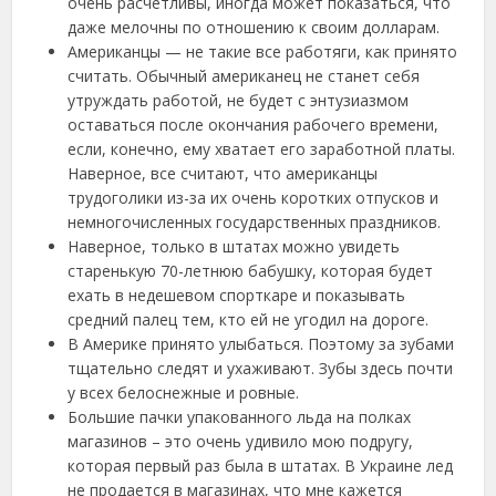
очень расчетливы, иногда может показаться, что
даже мелочны по отношению к своим долларам.
Американцы — не такие все работяги, как принято
считать. Обычный американец не станет себя
утруждать работой, не будет с энтузиазмом
оставаться после окончания рабочего времени,
если, конечно, ему хватает его заработной платы.
Наверное, все считают, что американцы
трудоголики из-за их очень коротких отпусков и
немногочисленных государственных праздников.
Наверное, только в штатах можно увидеть
старенькую 70-летнюю бабушку, которая будет
ехать в недешевом спорткаре и показывать
средний палец тем, кто ей не угодил на дороге.
В Америке принято улыбаться. Поэтому за зубами
тщательно следят и ухаживают. Зубы здесь почти
у всех белоснежные и ровные.
Большие пачки упакованного льда на полках
магазинов – это очень удивило мою подругу,
которая первый раз была в штатах. В Украине лед
не продается в магазинах, что мне кажется