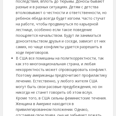
последствия, вплоть до тюрьмы. Доносы бывают
разные и в разных ситуациях. Детям с детства
втолковывают о честности и ответственности, но
ребенок-ябеда всегда будет изгоем. Часто стучат
на работе, чтобы продвинуться по карьерной
лестнице, особенно если такое поведение
поощряется начальством. Будут ли заниматься
доносительством друзья и соседи, зависит от них
самих, но чаще конфликты удается разрешить в
ходе переговоров.
В США все помешаны на политкорректности, так
как это многонациональная страна, и любая
некорректность может спровоцировать конфликт.
Поэтому американцы предпочитают профилактику
лечению. Естественно, у любого жителя США
могут быть свои расовые предубеждения, но он
никогда не станет говорить об этом вслух.
Кроме того, в США сильны феминистские течения.
Женщина в Америке находится в
привилегированном положении. Однако,
отстаивая свои права, она не забывает рожать